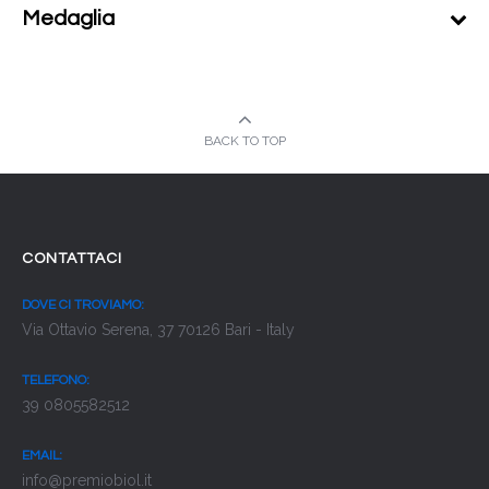
Medaglia
BACK TO TOP
CONTATTACI
DOVE CI TROVIAMO:
Via Ottavio Serena, 37 70126 Bari - Italy
TELEFONO:
39 0805582512
EMAIL:
info@premiobiol.it