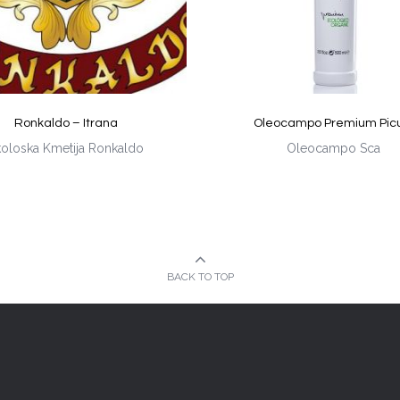
Ronkaldo – Itrana
Oleocampo Premium Pic
koloska Kmetija Ronkaldo
Oleocampo Sca
BACK TO TOP