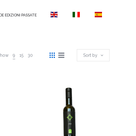
DE EDIZIONI PASSATE
Show
9
15
30
Sort by