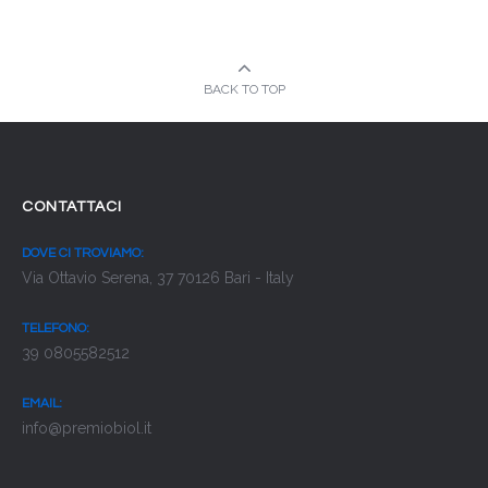
BACK TO TOP
CONTATTACI
DOVE CI TROVIAMO:
Via Ottavio Serena, 37 70126 Bari - Italy
TELEFONO:
39 0805582512
EMAIL:
info@premiobiol.it