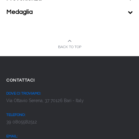
Medaglia
BACK TO TOP
CONTATTACI
DOVE CI TROVIAMO:
Via Ottavio Serena, 37 70126 Bari - Italy
TELEFONO:
39 0805582512
EMAIL: