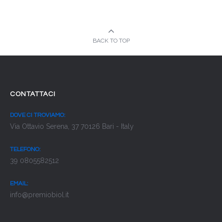
BACK TO TOP
CONTATTACI
DOVE CI TROVIAMO:
Via Ottavio Serena, 37 70126 Bari - Italy
TELEFONO:
39 0805582512
EMAIL:
info@premiobiol.it