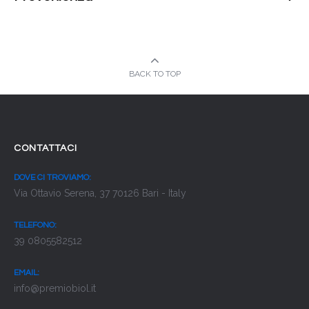
BACK TO TOP
CONTATTACI
DOVE CI TROVIAMO:
Via Ottavio Serena, 37 70126 Bari - Italy
TELEFONO:
39 0805582512
EMAIL:
info@premiobiol.it