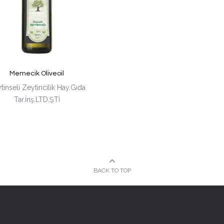
Memecik Oliveoil
tinseli Zeytincilik Hay.Gıda
Tar.İnş.LTD.ŞTİ
BACK TO TOP