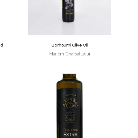
nd
Barhoumi Olive Oil
Mariem Gharsallaoui