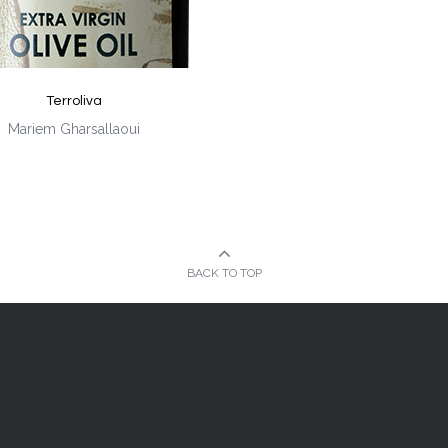
Terroliva
Mariem Gharsallaoui
BACK TO TOP