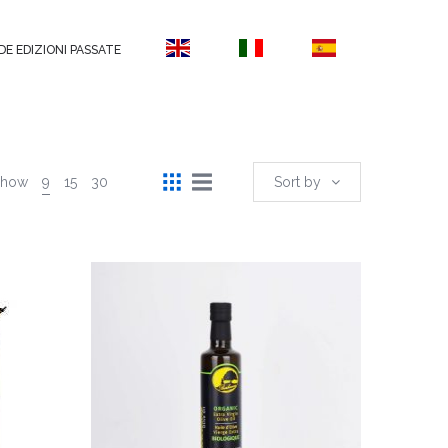
DE EDIZIONI PASSATE
Show
9
15
30
Sort by