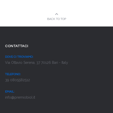
BACK TO TOP
CONTATTACI
DOVE CI TROVIAMO:
Via Ottavio Serena, 37 70126 Bari - Italy
TELEFONO:
39 0805582512
EMAIL:
info@premiobiol.it