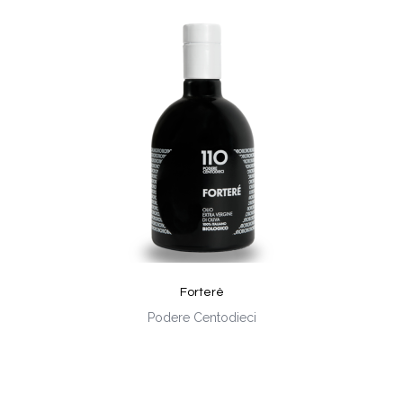
Forterè
Podere Centodieci