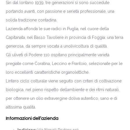
Sin dal lontano 1939, tre generazioni si sono succedute
portando avanti, con passione e serietà professionale, una
solida tradizione contadina.
Lazienda affonda le sue radici in Puglia, nel cuore della
Capitanata, nel Basso Tavoliere in provincia di Foggia: una terra
generosa, da sempre vocata a unolivicoltura di qualità.
Gli uliveti di Podere 110 ospitano principalmente varietà
pregiate come Coratina, Leccino e Frantoio, selezionate per le
loro eccellenti caratteristiche organolettiche.
Lintero ciclo colturale viene seguito con criteri di coltivazione
biologica, nel pieno rispetto dellambiente e dei ritmi naturali,
per ottenere un olio extravergine doliva autentico, sano e di
altissima qualità.
Informazioni dell’azienda
Indirizzo:
Via Napoli Podere 110