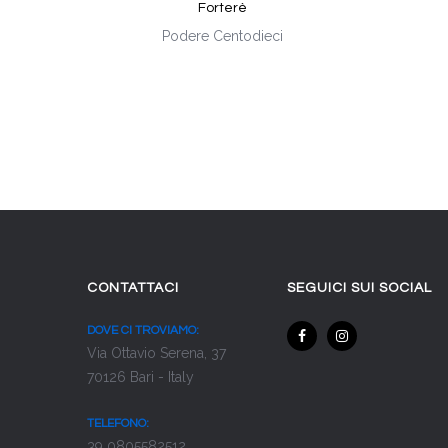
Forterè
Podere Centodieci
CONTATTACI
SEGUICI SUI SOCIAL
DOVE CI TROVIAMO:
Via Ottavio Serena, 37
70126 Bari - Italy
TELEFONO:
39 0805582512