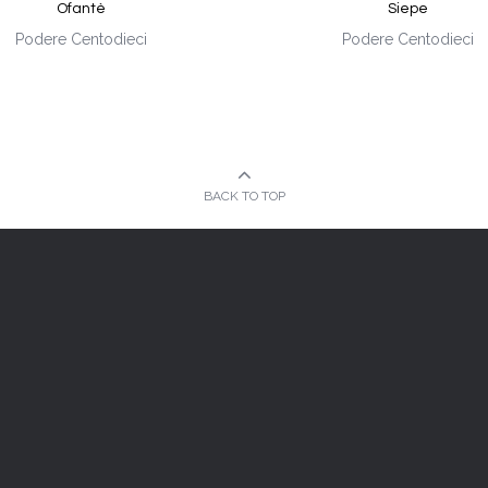
Ofantè
Siepe
Podere Centodieci
Podere Centodieci
BACK TO TOP