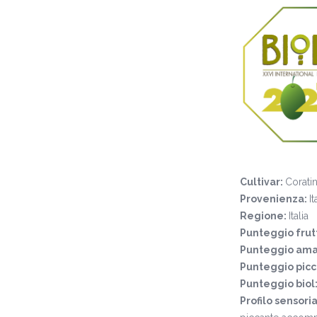
Cultivar:
Corati
Provenienza:
It
Regione:
Italia
Punteggio frut
Punteggio ama
Punteggio pic
Punteggio biol
Profilo sensori