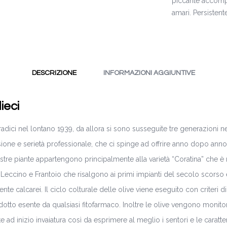
piccante accompa
amari. Persistent
DESCRIZIONE
INFORMAZIONI AGGIUNTIVE
ieci
radici nel lontano 1939, da allora si sono susseguite tre generazioni ne
sione e serietà professionale, che ci spinge ad offrire anno dopo anno 
nostre piante appartengono principalmente alla varietà “Coratina” che è 
à Leccino e Frantoio che risalgono ai primi impianti del secolo scorso 
nte calcarei. Il ciclo colturale delle olive viene eseguito con criteri d
dotto esente da qualsiasi fitofarmaco. Inoltre le olive vengono monit
 ad inizio invaiatura così da esprimere al meglio i sentori e le caratter