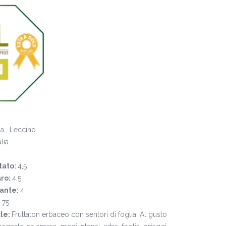
na , Leccino
alia
tato:
4,5
ro:
4,5
cante:
4
:
75
ale:
Fruttaton erbaceo con sentori di foglia. Al gusto