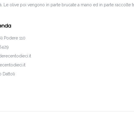
dità. Le olive poi vengono in parte brucate a mano ed in parte raccolte
ienda
li Podere 110
6429
recentodieci.it
centodieci.it
o Dattoli