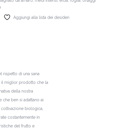
gnato da amaro, medi intensi, erba, foglia, ortaggi
e
Aggiungi alla lista dei desideri
l rispetto di una sana
il miglior prodotto che la
nativa della nostra
e che ben si adattano ai
i coltivazione biologica,
orate costantemente in
istiche del frutto e