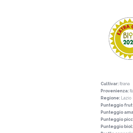
Cultivar:
Itrana
Provenienza:
It
Regione:
Lazio
Punteggio frut
Punteggio ama
Punteggio pic
Punteggio biol