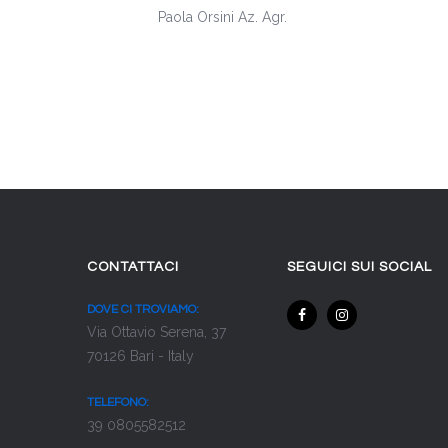
Paola Orsini Az. Agr.
CONTATTACI
SEGUICI SUI SOCIAL
DOVE CI TROVIAMO:
Via Ottavio Serena, 37
70126 Bari - Italy
TELEFONO:
39 0805582512