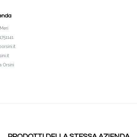
ienda
 Meri
1751141
rsini.it
ni.it
a Orsini
PRODOTTI DELLA STESSA AZIENDA