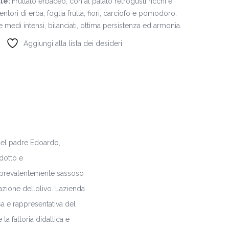
ale:
Fruttato erbaceo, con al palato retrogusti ricchi e
tori di erba, foglia frutta, fiori, carciofo e pomodoro.
medi intensi, bilanciati, ottima persistenza ed armonia.
Aggiungi alla lista dei desideri
 del padre Edoardo,
odotto e
no prevalentemente sassoso
zione dellolivo. Lazienda
sa e rappresentativa del
la fattoria didattica e