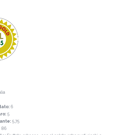
alia
tato:
6
ro:
5
cante:
5,75
:
86