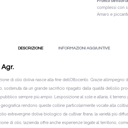
Profilo sensori
complessi con sen
Amaro e piccante 
DESCRIZIONE
INFORMAZIONI AGGIUNTIVE
 Agr.
one di olio doliva nasce alla fine dellOttocento. Grazie allimpegno
, sostenuta da un grande sacrificio ripagato dalla qualità dellolio pr
pubblico sempre più ampio. Lesposizione al sole e allaria, il terre
 geografica rendono queste colline particolarmente vocate alla coltiva
o extravergine doliva biologico da cultivar Itrana, la varietà più diffu
zione di olio, lazienda offre anche esperienze legate al territorio, come 