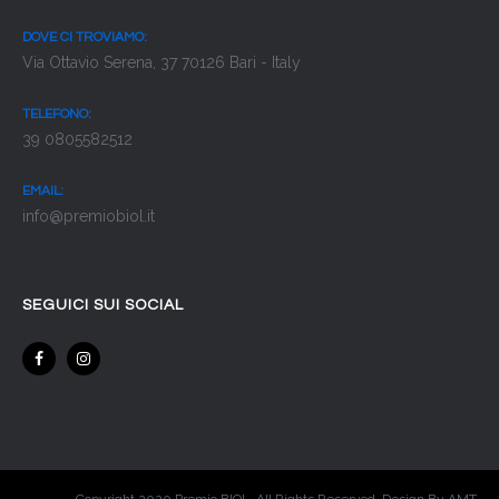
DOVE CI TROVIAMO:
Via Ottavio Serena, 37 70126 Bari - Italy
TELEFONO:
39 0805582512
EMAIL:
info@premiobiol.it
SEGUICI SUI SOCIAL
Copyright 2020 Premio BIOL. All Rights Reserved. Design By AMT