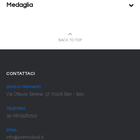
Medaglia
BACK TO TOP
CONTATTACI
DOVE CI TROVIAMO:
Via Ottavio Serena, 37 70126 Bari - Italy
TELEFONO:
39 0805582512
EMAIL:
info@premiobiol.it