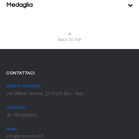
Medaglia
BACK TO TOP
CONTATTACI
DOVE CI TROVIAMO:
Via Ottavio Serena, 37 70126 Bari - Italy
TELEFONO:
39 0805582512
EMAIL:
info@premiobiol.it