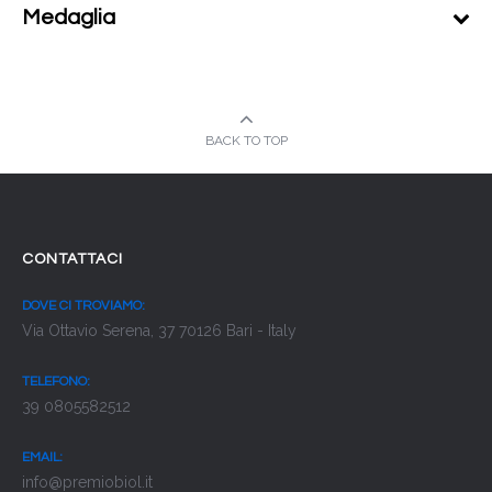
Medaglia
BACK TO TOP
CONTATTACI
DOVE CI TROVIAMO:
Via Ottavio Serena, 37 70126 Bari - Italy
TELEFONO:
39 0805582512
EMAIL:
info@premiobiol.it