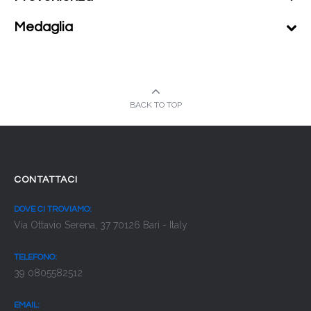
Medaglia
BACK TO TOP
CONTATTACI
DOVE CI TROVIAMO:
Via Ottavio Serena, 37 70126 Bari - Italy
TELEFONO:
39 0805582512
EMAIL: