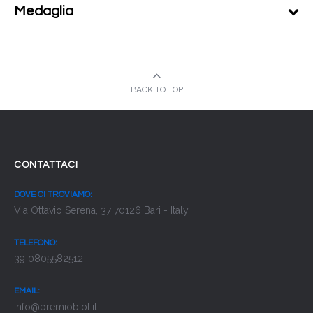
Medaglia
BACK TO TOP
CONTATTACI
DOVE CI TROVIAMO:
Via Ottavio Serena, 37 70126 Bari - Italy
TELEFONO:
39 0805582512
EMAIL:
info@premiobiol.it