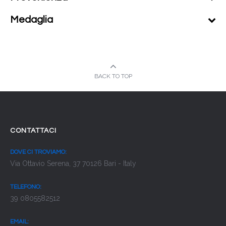
Medaglia
BACK TO TOP
CONTATTACI
DOVE CI TROVIAMO:
Via Ottavio Serena, 37 70126 Bari - Italy
TELEFONO:
39 0805582512
EMAIL: