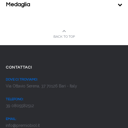
Medaglia
BACK TO TOP
CONTATTACI
DOVE CI TROVIAMO:
Via Ottavio Serena, 37 70126 Bari - Italy
TELEFONO:
39 0805582512
EMAIL:
info@premiobiol.it