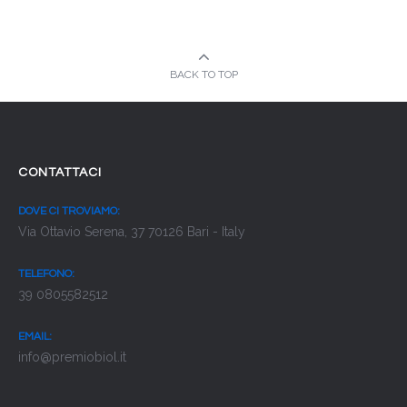
BACK TO TOP
CONTATTACI
DOVE CI TROVIAMO:
Via Ottavio Serena, 37 70126 Bari - Italy
TELEFONO:
39 0805582512
EMAIL:
info@premiobiol.it