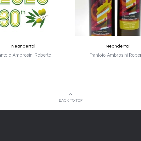
Neandertal
Neandertal
antoio Ambrosini Roberto
Frantoio Ambrosini Robe
BACK TO TOP