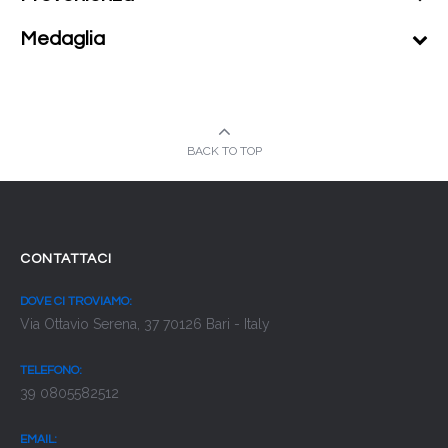
Medaglia
BACK TO TOP
CONTATTACI
DOVE CI TROVIAMO:
Via Ottavio Serena, 37 70126 Bari - Italy
TELEFONO:
39 0805582512
EMAIL: