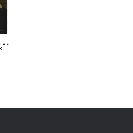
eneto
co