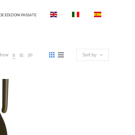
DE EDIZIONI PASSATE
Show
9
15
30
Sort by