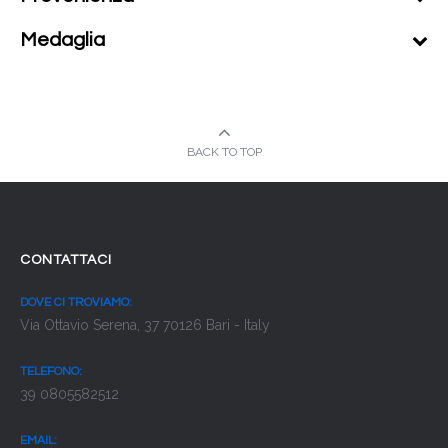
Medaglia
BACK TO TOP
CONTATTACI
DOVE CI TROVIAMO:
Via Ottavio Serena, 37 70126 Bari - Italy
TELEFONO:
39 0805582512
EMAIL: