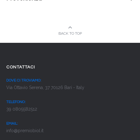
BACK TO TOP
CONTATTACI
DOVE CI TROVIAMO:
Via Ottavio Serena, 37 70126 Bari - Italy
TELEFONO:
39 0805582512
EMAIL:
info@premiobiol.it