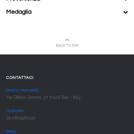
Medaglia
BACK TO TOP
CONTATTACI
DOVE CI TROVIAMO:
Via Ottavio Serena, 37 70126 Bari - Italy
TELEFONO:
39 0805582512
EMAIL: