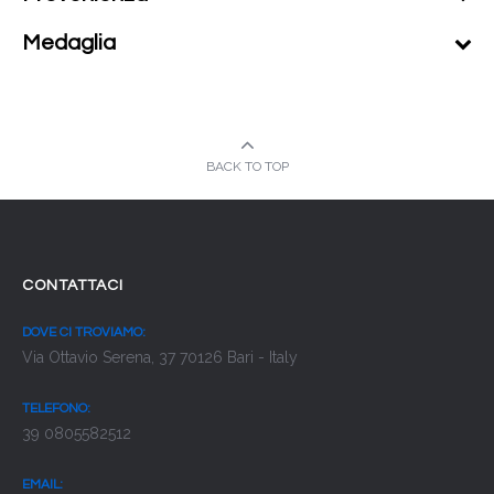
Medaglia
BACK TO TOP
CONTATTACI
DOVE CI TROVIAMO:
Via Ottavio Serena, 37 70126 Bari - Italy
TELEFONO:
39 0805582512
EMAIL: