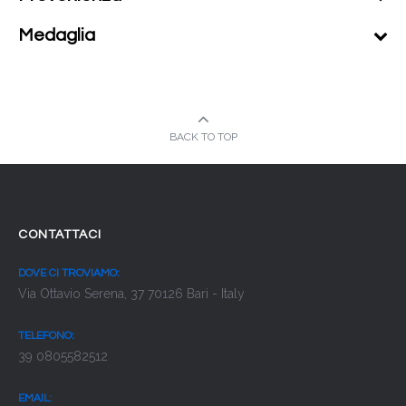
Medaglia
BACK TO TOP
CONTATTACI
DOVE CI TROVIAMO:
Via Ottavio Serena, 37 70126 Bari - Italy
TELEFONO:
39 0805582512
EMAIL: