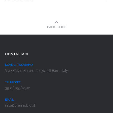
BACK TO TOP
CONTATTACI
DOVE CI TROVIAMO:
Via Ottavio Serena, 37 70126 Bari - Italy
TELEFONO:
39 0805582512
EMAIL:
info@premiobiol.it