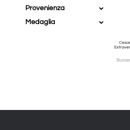
Provenienza
Medaglia
Cesar
Extraver
Buonam