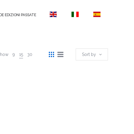
DE EDIZIONI PASSATE
Show
9
15
30
Sort by