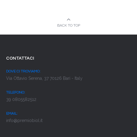
BACK TO TOP
CONTATTACI
DOVE CI TROVIAMO:
Via Ottavio Serena, 37 70126 Bari - Italy
TELEFONO:
39 0805582512
EMAIL:
info@premiobiol.it