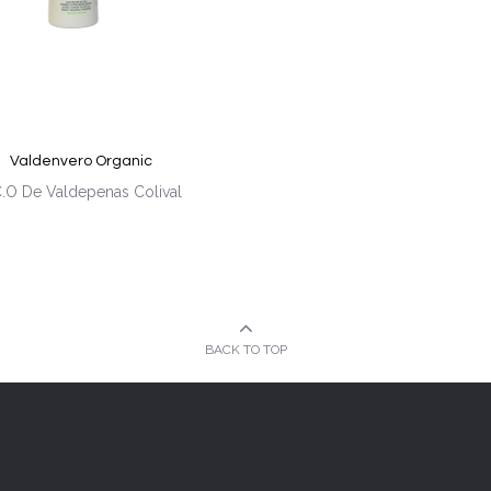
Valdenvero Organic
C.O De Valdepenas Colival
BACK TO TOP