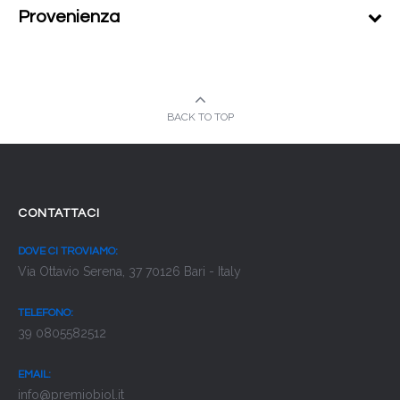
Provenienza
BACK TO TOP
CONTATTACI
DOVE CI TROVIAMO:
Via Ottavio Serena, 37 70126 Bari - Italy
TELEFONO:
39 0805582512
EMAIL:
info@premiobiol.it