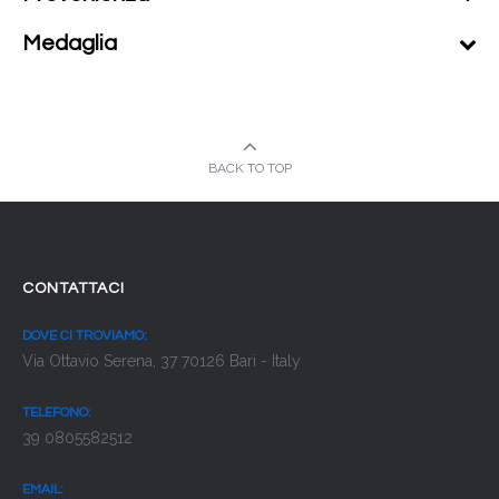
Medaglia
BACK TO TOP
CONTATTACI
DOVE CI TROVIAMO:
Via Ottavio Serena, 37 70126 Bari - Italy
TELEFONO:
39 0805582512
EMAIL: