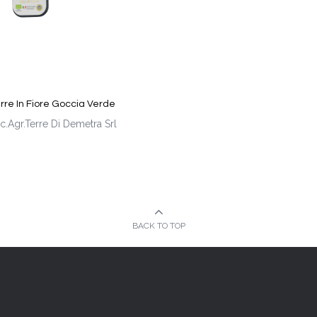
rre In Fiore Goccia Verde
c.Agr.Terre Di Demetra Srl
BACK TO TOP