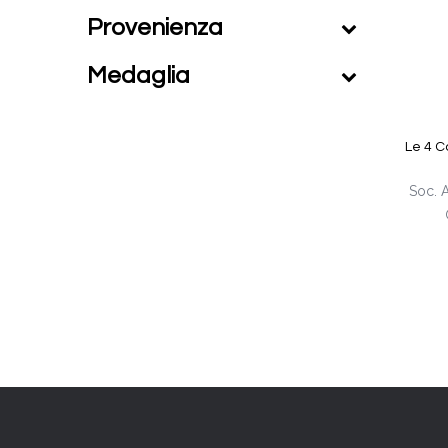
Provenienza
Medaglia
Le 4 C
Soc. A