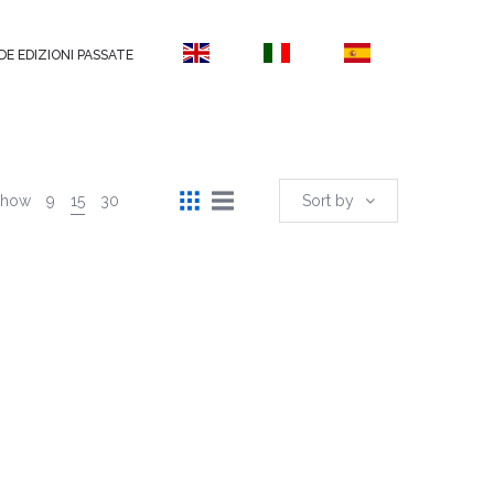
DE EDIZIONI PASSATE
Show
9
15
30
Sort by