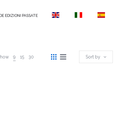
DE EDIZIONI PASSATE
Show
9
15
30
Sort by