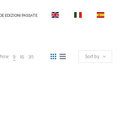
DE EDIZIONI PASSATE
Show
9
15
30
Sort by