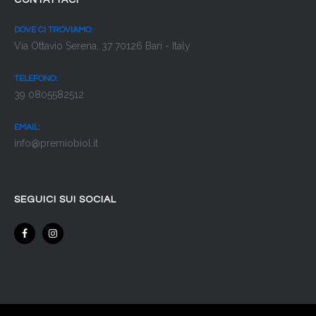
DOVE CI TROVIAMO:
Via Ottavio Serena, 37 70126 Bari - Italy
TELEFONO:
39 0805582512
EMAIL:
info@premiobiol.it
SEGUICI SUI SOCIAL