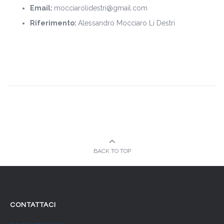
Email:
mocciarolidestri@gmail.com
Riferimento:
Alessandro Mocciaro Li Destri
BACK TO TOP
CONTATTACI