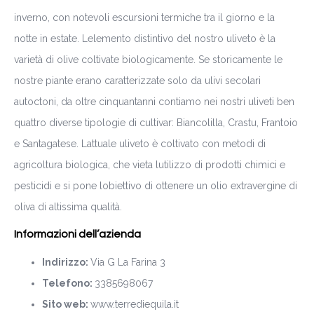
inverno, con notevoli escursioni termiche tra il giorno e la
notte in estate. Lelemento distintivo del nostro uliveto è la
varietà di olive coltivate biologicamente. Se storicamente le
nostre piante erano caratterizzate solo da ulivi secolari
autoctoni, da oltre cinquantanni contiamo nei nostri uliveti ben
quattro diverse tipologie di cultivar: Biancolilla, Crastu, Frantoio
e Santagatese. Lattuale uliveto è coltivato con metodi di
agricoltura biologica, che vieta lutilizzo di prodotti chimici e
pesticidi e si pone lobiettivo di ottenere un olio extravergine di
oliva di altissima qualità.
Informazioni dell’azienda
Indirizzo:
Via G La Farina 3
Telefono:
3385698067
Sito web:
www.terrediequila.it