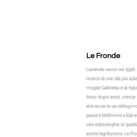
Le Fronde
Lazienda nasce nel 1998, 
ricerca di una vita più aut
moglie Gabriella e al figli
Anno dopo anno, cresce la
abbraccia la via dellagric
passa il testimone a Elia
olio extravergine di quali
anche lagriturismo Le Fro