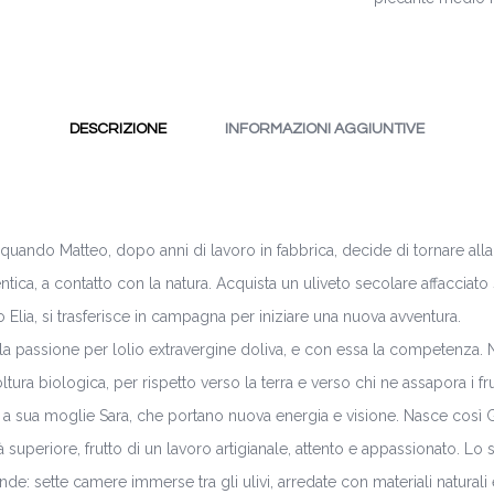
DESCRIZIONE
INFORMAZIONI AGGIUNTIVE
quando Matteo, dopo anni di lavoro in fabbrica, decide di tornare alla
entica, a contatto con la natura. Acquista un uliveto secolare affacciato
o Elia, si trasferisce in campagna per iniziare una nuova avventura.
 passione per lolio extravergine doliva, e con essa la competenza. 
oltura biologica, per rispetto verso la terra e verso chi ne assapora i fr
 e a sua moglie Sara, che portano nuova energia e visione. Nasce così 
tà superiore, frutto di un lavoro artigianale, attento e appassionato. Lo
nde: sette camere immerse tra gli ulivi, arredate con materiali naturali 