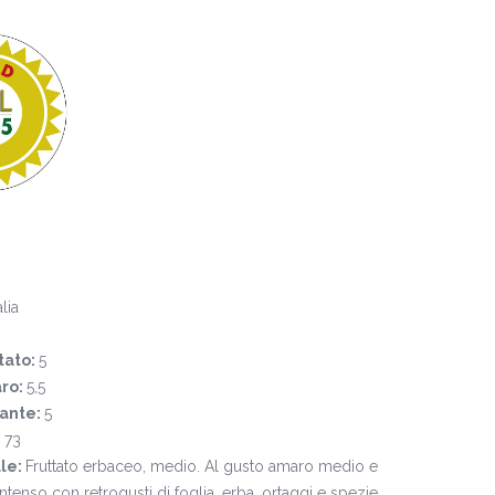
alia
tato:
5
ro:
5,5
cante:
5
:
73
ale:
Fruttato erbaceo, medio. Al gusto amaro medio e
tenso con retrogusti di foglia, erba, ortaggi e spezie.