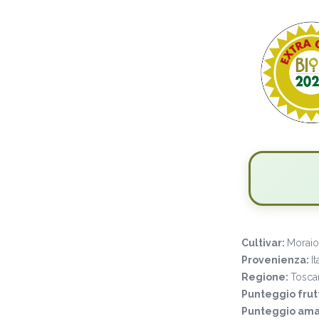
Cultivar:
Moraiol
Provenienza:
It
Regione:
Tosca
Punteggio frut
Punteggio ama