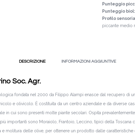
Punteggio pic
Punteggio biol
Profilo sensori
piccante medio r
DESCRIZIONE
INFORMAZIONI AGGIUNTIVE
ino Soc. Agr.
ologica fondata nel 2000 da Filippo Alampi enasce dal recupero di u
vinicolo e olivicolo. È costituita da un centro aziendale e da diverse c
nale in cui sono presenti molte piante secolari. Ospita prevalentemente u
 più importanti sono Moraiolo, Frantoio, Leccino, tipici della Toscana 
 e molitura delle olive, per ottenere un prodotto dalle caratteristiche 