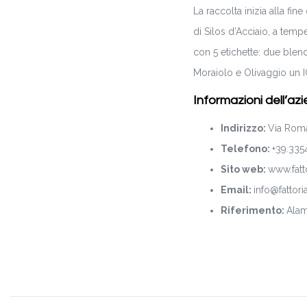
La raccolta inizia alla fi
di Silos d’Acciaio, a temp
con 5 etichette: due blen
Moraiolo e Olivaggio un
Informazioni dell’az
Indirizzo:
Via Rom
Telefono:
+39.33
Sito web:
www.fatt
Email:
info@fattori
Riferimento:
Alam