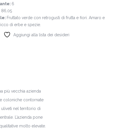
cante:
6
:
86,05
ale:
Fruttato verde con retrogusti di frutta e fiori. Amaro e
icco di erbe e spezie.
Aggiungi alla lista dei desideri
na più vecchia azienda
ase coloniche contornate
liveti nel territorio di
centrale. L’azienda pone
qualitative molto elevate.