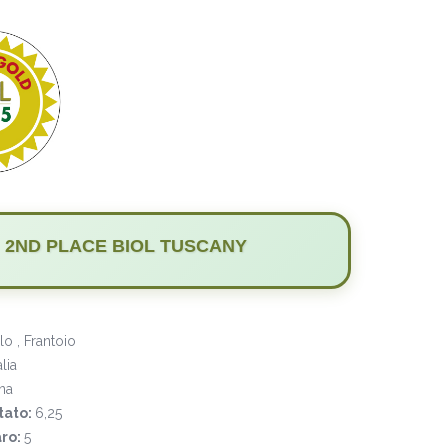
2ND PLACE BIOL TUSCANY
o , Frantoio
alia
na
tato:
6,25
ro:
5