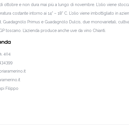
ne di ottobre e non dura mai più a lungo di novembre. L’olio viene stocca
eratura costante intorno ai 14° – 18° C. L’olio viene imbottigliato in a
d, Guadagnòlo Primus e Guadagnòlo Dulcis, due monovarietali, cultivar
 IGP toscano. L’azienda produce anche uve da vino Chianti.
ienda
a, 404
5434399
oriaramerino.it
aramerino.it
pi Filippo