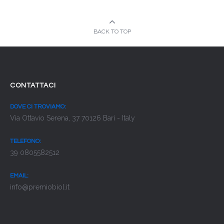
BACK TO TOP
CONTATTACI
DOVE CI TROVIAMO:
Via Ottavio Serena, 37 70126 Bari - Italy
TELEFONO:
39 0805582512
EMAIL:
info@premiobiol.it