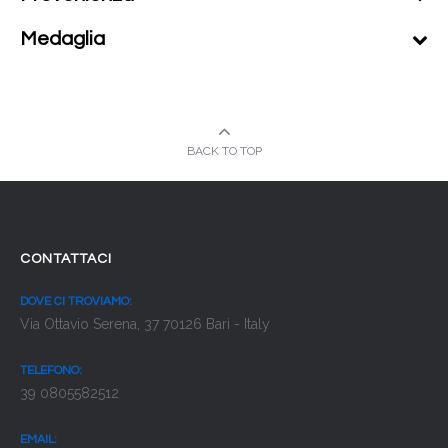
Medaglia
BACK TO TOP
CONTATTACI
DOVE CI TROVIAMO:
Via Ottavio Serena, 37 70126 Bari - Italy
TELEFONO:
39 0805582512
EMAIL: