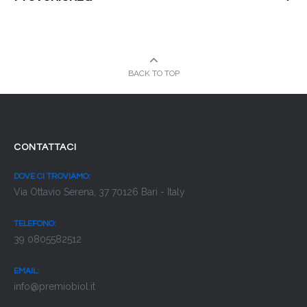
BACK TO TOP
CONTATTACI
DOVE CI TROVIAMO:
Via Ottavio Serena, 37 70126 Bari - Italy
TELEFONO:
39 0805582512
EMAIL:
info@premiobiol.it