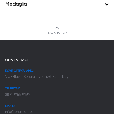
Medaglia
BACK TO TOP
CONTATTACI
DOVE CI TROVIAMO:
Via Ottavio Serena, 37 70126 Bari - Italy
TELEFONO:
39 0805582512
EMAIL:
info@premiobiol.it