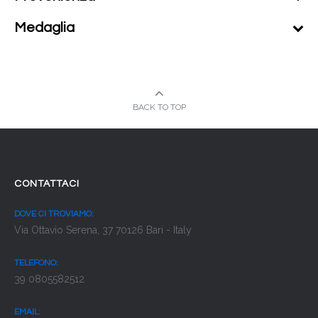
Medaglia
BACK TO TOP
CONTATTACI
DOVE CI TROVIAMO:
Via Ottavio Serena, 37 70126 Bari - Italy
TELEFONO:
39 0805582512
EMAIL: