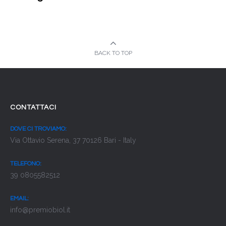
BACK TO TOP
CONTATTACI
DOVE CI TROVIAMO:
Via Ottavio Serena, 37 70126 Bari - Italy
TELEFONO:
39 0805582512
EMAIL:
info@premiobiol.it