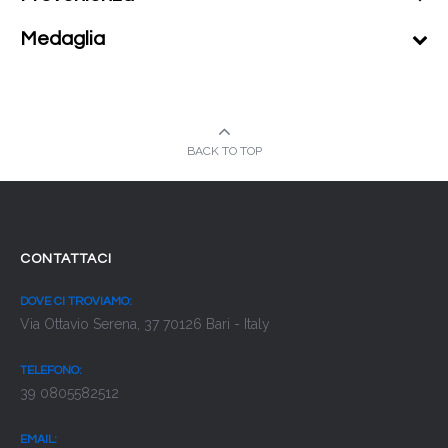
Medaglia
BACK TO TOP
CONTATTACI
DOVE CI TROVIAMO:
Via Ottavio Serena, 37 70126 Bari - Italy
TELEFONO:
39 0805582512
EMAIL: